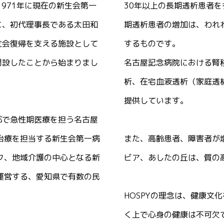
1971年に現在の新生会第一
30年以上の長期透析患者を
に、初代理事長である太田和
期透析患者の増加は、われわ
社会復帰を支える施設として
するものです。
開設したことから始まりまし
名古屋記念病院における腎
析、在宅血液透析（家庭透
提供しています。
部で急性期医療を担う名古屋
治療を担当する新生会第一病
また、高齢患者、障害者が
ク、地域介護の中心となる新
ビア、あしたの丘は、質の
運営する、愛知県で有数の民
HOSPYの理念は、健康文
く上で心身の健康は不可欠