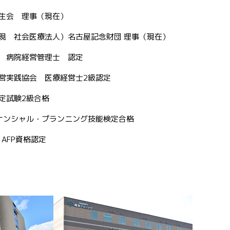
生会 理事（現在）
現 社会医療法人）名古屋記念財団 理事（現在）
 病院経営管理士 認定
営実践協会 医療経営士2級認定
定試験2級合格
ナンシャル・プランニング技能検定合格
 AFP資格認定