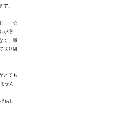
ます。
師」「心
師が増
なく、職
て取り組
がとても
きません
を提供し